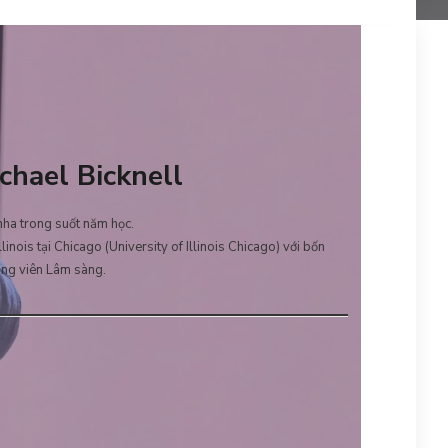
hael Bicknell
 nha trong suốt năm học.
inois tại Chicago (University of Illinois Chicago) với bốn
ảng viên Lâm sàng.