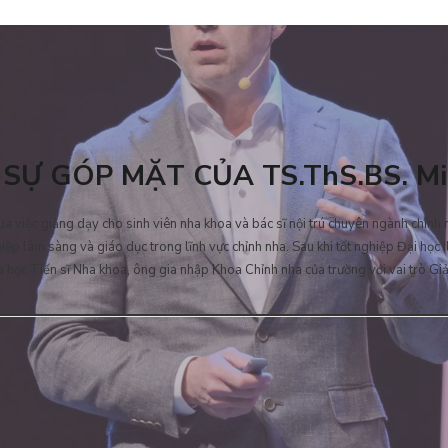
 SỰ GÓP MẶT CỦA TS.ThS.BS. Mic
ua việc giảng dạy cho sinh viên nha khoa và bác sĩ nội trú chuyên ngành chỉnh
ệp lâm sàng và giáo dục trong lĩnh vực chỉnh nha. Sau khi tốt nghiệp Đại học Ill
 học Tiến sĩ Nha khoa, ông gia nhập Khoa Chỉnh nha của trường với vai trò Gi