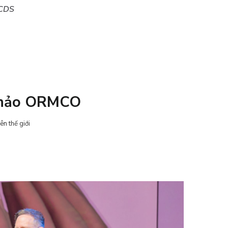
 CDS
 Thảo ORMCO
ên thế giới