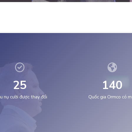
2
5
1
4
0
ệu nụ cười được thay đổi
Quốc gia Ormco có m