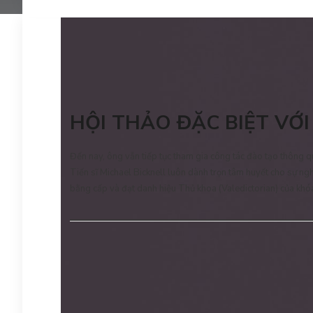
HỘI THẢO
ĐẶC BIỆT VỚI
Đến nay, ông vẫn tiếp tục tham gia công tác đào tạo thông q
Tiến sĩ Michael Bicknell luôn dành trọn tâm huyết cho sự nghi
bằng cấp và đạt danh hiệu Thủ khoa (Valedictorian) của khóa