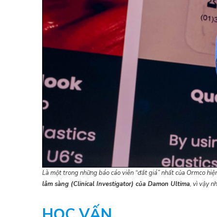
Là một trong những báo cáo viên “đắt giá” nhất của Ormco hiện
lâm sàng (Clinical Investigator) của Damon Ultima
, vì vậy n
HỌC VẤN