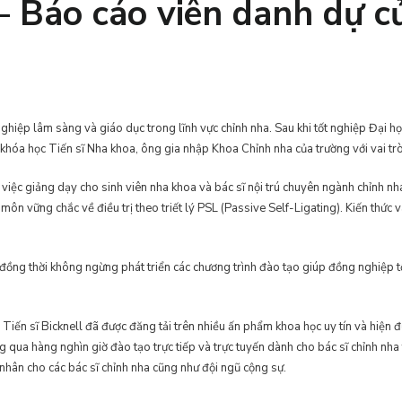
 – Báo cáo viên danh dự 
hiệp lâm sàng và giáo dục trong lĩnh vực chỉnh nha. Sau khi tốt nghiệp Đại học 
 khóa học Tiến sĩ Nha khoa, ông gia nhập Khoa Chỉnh nha của trường với vai t
 việc giảng dạy cho sinh viên nha khoa và bác sĩ nội trú chuyên ngành chỉnh n
ôn vững chắc về điều trị theo triết lý PSL (Passive Self-Ligating). Kiến thức v
 đồng thời không ngừng phát triển các chương trình đào tạo giúp đồng nghiệp tố
ến sĩ Bicknell đã được đăng tải trên nhiều ấn phẩm khoa học uy tín và hiện 
qua hàng nghìn giờ đào tạo trực tiếp và trực tuyến dành cho bác sĩ chỉnh nha t
nhân cho các bác sĩ chỉnh nha cũng như đội ngũ cộng sự.