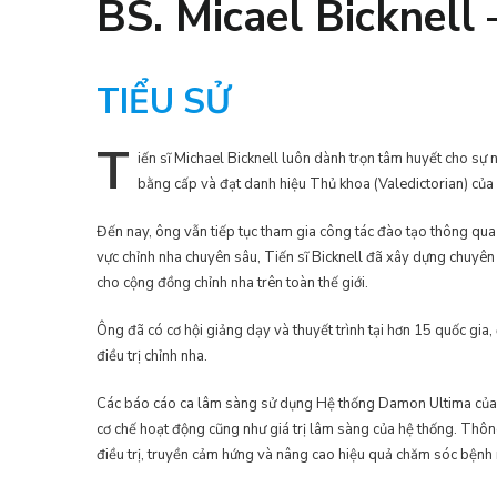
BS. Micael Bicknell
TIỂU SỬ
T
iến
sĩ Michael Bicknell luôn dành trọn tâm huyết cho sự ng
bằng cấp và đạt danh hiệu Thủ khoa (Valedictorian) của
Đến nay, ông vẫn tiếp tục tham gia công tác đào tạo thông qua
vực chỉnh nha chuyên sâu, Tiến sĩ Bicknell đã xây dựng chuyên m
cho cộng đồng chỉnh nha trên toàn thế giới.
Ông đã có cơ hội giảng dạy và thuyết trình tại hơn 15 quốc gia,
điều trị chỉnh nha.
Các báo cáo ca lâm sàng sử dụng Hệ thống Damon Ultima của Ti
cơ chế hoạt động cũng như giá trị lâm sàng của hệ thống. Thông 
điều trị, truyền cảm hứng và nâng cao hiệu quả chăm sóc bệnh 