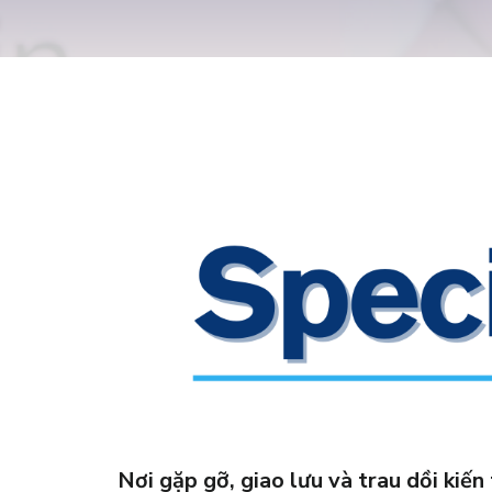
Nơi gặp gỡ, giao lưu và trau dồi ki